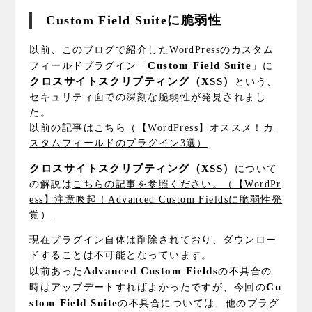
Custom Field Suiteに脆弱性
以前、このブログで紹介したWordPressのカスタム
Custom Field Suite
フィールドプラグイン「
」に
クロスサイトスクリプティング（XSS）
という、
セキュリティ面での深刻な脆弱性が発見されまし
た。
以前の記事は
こちら（【WordPress】オススメ！カ
スタムフィールドのプラグイン3選）
クロスサイトスクリプティング（XSS）
について
の解説は
こちらの記事を参照ください。（【WordPr
ess】注意喚起！Advanced Custom Fieldsに脆弱性発
覚）
現在プラグイン自体は削除されており、ダウンロー
ドすることは不可能となっています。
Advanced Custom Fields
以前あった
の不具合の
Cu
時はアップデートすればよかったですが、今回の
stom Field Suite
の不具合については、他のプラグ