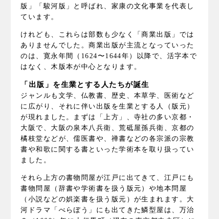
版」「駿河版」と呼ばれ、家康の文化事業を代表し
ています。
けれども、これらは部数も少なく「商業出版」では
ありませんでした。商業出版が主流となっていった
のは、寛永年間（1624〜1644年）以降で、活字本で
はなく、木版本が中心となります。
「出版」を生業とする人たちが誕生
ジャンルも文学、仏教書、歴史、本草学、医術など
に広がり、それに伴い出版を生業とする人（版元）
が現れました。まずは「上方」、寺社の多い京都・
大阪で、大阪の泉本八兵衛、荒砥屋孫兵衛、京都の
橘枝堂などが、儒医書や、禅書などの各宗派の宗教
書や和歌に関する書といった学術本を取り扱ってい
ました。
それら上方の書物問屋が江戸に出てきて、江戸にも
書物問屋（辞書や学術書を扱う版元）や地本問屋
（小説などの娯楽書を扱う版元）が生まれます。大
河ドラマ「べらぼう」にも出てきた鱗型屋は、万治