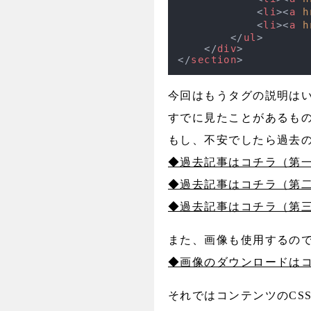
<
li
>
<
a
h
<
li
>
<
a
h
</
ul
>
</
div
>
</
section
>
今回はもうタグの説明は
すでに見たことがあるも
もし、不安でしたら過去
◆過去記事はコチラ（第
◆過去記事はコチラ（第
◆過去記事はコチラ（第
また、画像も使用するの
◆画像のダウンロードは
それではコンテンツのCS