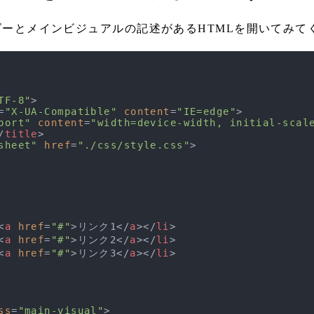
ーとメインビジュアルの記述があるHTMLを開いてみて
TF-8"
>
=
"X-UA-Compatible"
content
=
"IE=edge"
>
port"
content
=
"width=device-width, initial-scal
/
title
>
sheet"
href
=
"./css/style.css"
>
<
a
href
=
"#"
>
リンク1
</
a
>
</
li
>
<
a
href
=
"#"
>
リンク2
</
a
>
</
li
>
<
a
href
=
"#"
>
リンク3
</
a
>
</
li
>
ss
=
"main-visual"
>