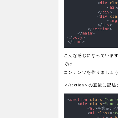
<
div
cla
<
h2
>
</
div
>
<
div
cla
<
img
</
div
>
</
section
>
</
main
>
</
body
>
</
html
>
こんな感じになっていま
では、
コンテンツを作りましょ
＜/section＞の直後に
<
section
class
=
"cont
<
div
class
=
"cont
<
h3
>
事業紹介
<
<
ul
class
=
"c
<
li
>
<
a
h