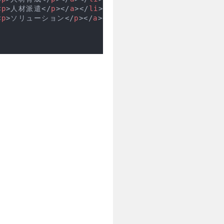
<
p
>
人材派遣
</
p
>
</
a
>
</
li
>
<
p
>
ソリューション
</
p
>
</
a
>
</
li
>