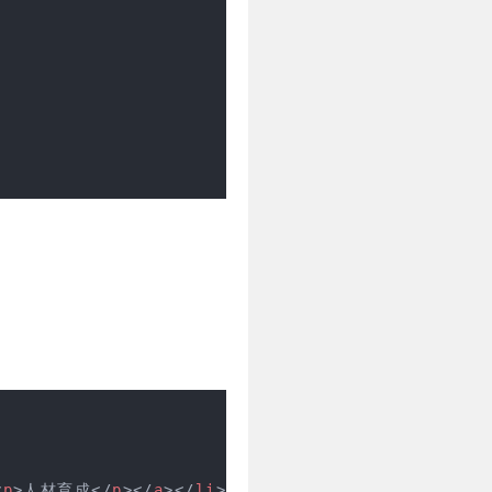
<
p
>
人材育成
</
p
>
</
a
>
</
li
>