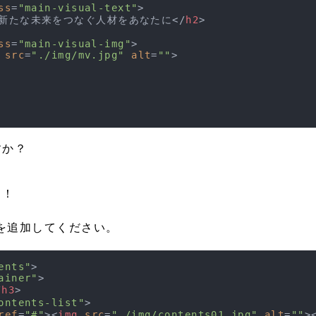
ss
=
"main-visual-text"
>
新たな未来をつなぐ人材をあなたに
</
h2
>
ss
=
"main-visual-img"
>
src
=
"./img/mv.jpg"
alt
=
""
>
すか？
う！
記述を追加してください。
ents"
>
ainer"
>
/
h3
>
ontents-list"
>
ref
=
"#"
>
<
img
src
=
"./img/contents01.jpg"
alt
=
""
>