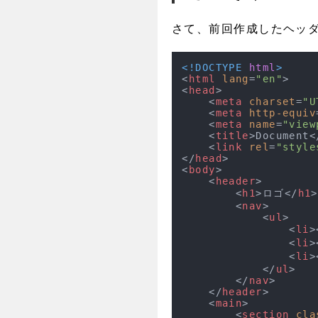
さて、前回作成したヘッダ
<!DOCTYPE 
html
>
<
html
lang
=
"en"
>
<
head
>
<
meta
charset
=
"U
<
meta
http-equiv
<
meta
name
=
"view
<
title
>
Document
<
<
link
rel
=
"style
</
head
>
<
body
>
<
header
>
<
h1
>
ロゴ
</
h1
>
<
nav
>
<
ul
>
<
li
>
<
li
>
<
li
>
</
ul
>
</
nav
>
</
header
>
<
main
>
<
section
cla