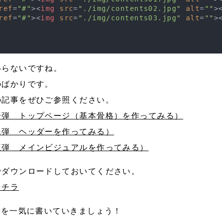
ref
=
"#"
>
<
img
src
=
"./img/contents02.jpg"
alt
=
""
>
ref
=
"#"
>
<
img
src
=
"./img/contents03.jpg"
alt
=
""
>
いらないですね。
のばかりです。
の記事をぜひご参照ください。
一弾 トップページ（基本骨格）を作ってみる）
二弾 ヘッダーを作ってみる）
三弾 メインビジュアルを作ってみる）
でダウンロードしておいてください。
コチラ
Sを一気に書いていきましょう！