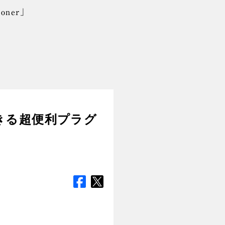
ner」
できる超便利プラグ