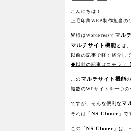
こんにちは！
上毛印刷WEB制作担当の
マル
皆様はWordPressで
マルチサイト機能
とは、
以前の記事で軽く紹介し
◆以前の記事はコチラ（【W
マルチサイト機能
この
複数のWPサイトを一つ
マ
ですが、そんな便利な
NS Cloner
それは「
」で
NS Cloner
この「
」は、